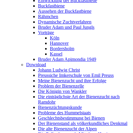
Entwicklung der Buckfastbiene
Buckfastbiene
Aussehen der Buckfastbiene
Rähmchen
Dynamische Zuchtverfahren
Bruder Adam und Paul Jungls
Vorträge
Köln
Hannover
Bordersholm
Kassel
Bruder Adam Apimondia 1949
Download
Johann Ludwig Christ
Preussiche Imkerschule von Emil Preuss
Meine Bienenzucht und ihre Erfolge
Problem der Bienenzelle
Die Königin von Wankler
Die einträglichste Art der Bienenzucht nach
Ramdohr
Bienenzüchtungskunde
Probleme des Hummelstaats
Geschlechtsbestimmung bei Bienen
Der Bienenstand als völkerkundliches Denkmal
Die alte Bienenzucht der Alpen