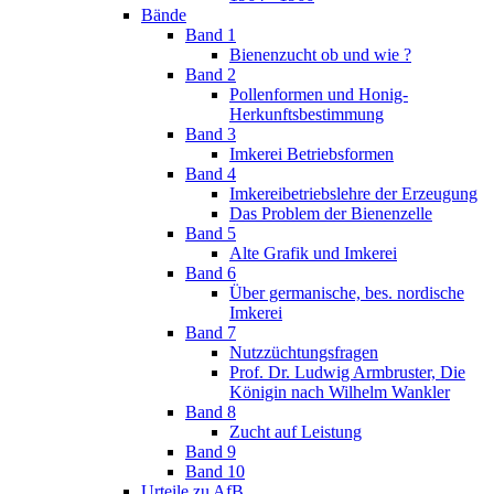
Bände
Band 1
Bienenzucht ob und wie ?
Band 2
Pollenformen und Honig-
Herkunftsbestimmung
Band 3
Imkerei Betriebsformen
Band 4
Imkereibetriebslehre der Erzeugung
Das Problem der Bienenzelle
Band 5
Alte Grafik und Imkerei
Band 6
Über germanische, bes. nordische
Imkerei
Band 7
Nutzzüchtungsfragen
Prof. Dr. Ludwig Armbruster, Die
Königin nach Wilhelm Wankler
Band 8
Zucht auf Leistung
Band 9
Band 10
Urteile zu AfB