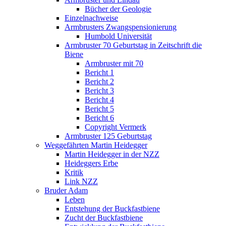
Bücher der Geologie
Einzelnachweise
Armbrusters Zwangspensionierung
Humbold Universität
Armbruster 70 Geburtstag in Zeitschrift die
Biene
Armbruster mit 70
Bericht 1
Bericht 2
Bericht 3
Bericht 4
Bericht 5
Bericht 6
Copyright Vermerk
Armbruster 125 Geburtstag
Weggefährten Martin Heidegger
Martin Heidegger in der NZZ
Heideggers Erbe
Kritik
Link NZZ
Bruder Adam
Leben
Entstehung der Buckfastbiene
Zucht der Buckfastbiene