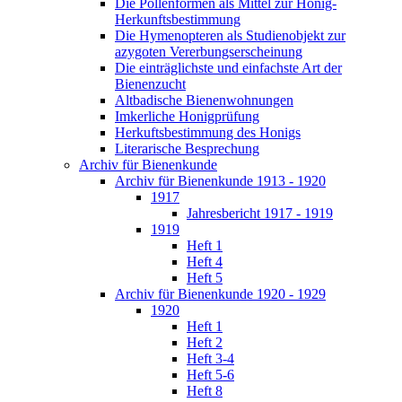
Die Pollenformen als Mittel zur Honig-
Herkunftsbestimmung
Die Hymenopteren als Studienobjekt zur
azygoten Vererbungserscheinung
Die einträglichste und einfachste Art der
Bienenzucht
Altbadische Bienenwohnungen
Imkerliche Honigprüfung
Herkuftsbestimmung des Honigs
Literarische Besprechung
Archiv für Bienenkunde
Archiv für Bienenkunde 1913 - 1920
1917
Jahresbericht 1917 - 1919
1919
Heft 1
Heft 4
Heft 5
Archiv für Bienenkunde 1920 - 1929
1920
Heft 1
Heft 2
Heft 3-4
Heft 5-6
Heft 8