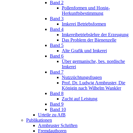
Band 2
Pollenformen und Honig-
Herkunftsbestimmung
Band 3
Imkerei Betriebsformen
Band 4
Imkereibetriebslehre der Erzeugung
Das Problem der Bienenzelle
Band 5
Alte Grafik und Imkerei
Band 6
Über germanische, bes. nordische
Imkerei
Band 7
Nutzzüchtungsfragen
Prof. Dr. Ludwig Armbruster, Die
Königin nach Wilhelm Wankler
Band 8
Zucht auf Leistung
Band 9
Band 10
Urteile zu AfB
Publikationen
Armbruster Schriften
Fremdauthoren